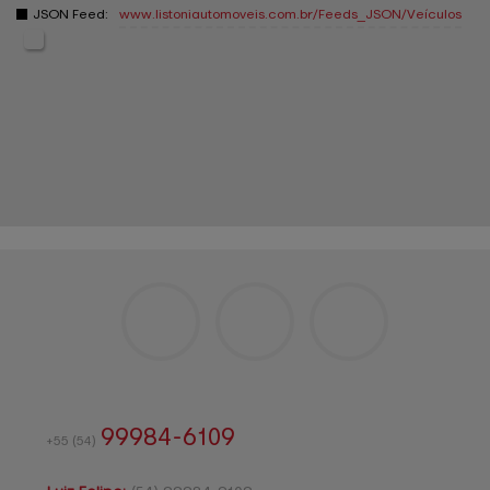
JSON Feed:
www.listoniautomoveis.com.br
/Feeds_JSON/Veículos
99984-6109
+55
(54)