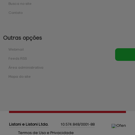
Busca no site
Contato
Outras opções
Webmail
Feeds RSS
Área administrativa
Mapa do site
Listoni e Listoni
Ltda.
10.574.848/0001-88
Termos de Uso e Privacidade