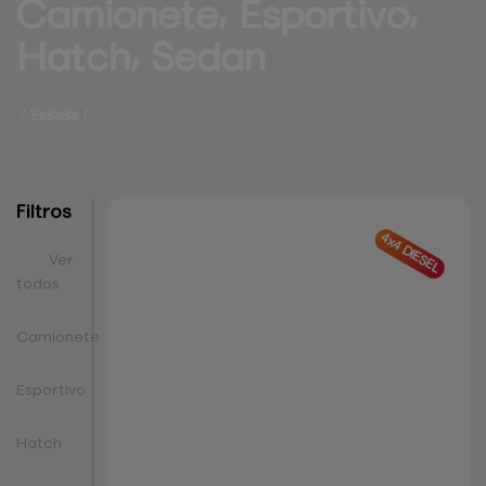
Camionete⸴ Esportivo⸴ 
Hatch⸴ Sedan
/
Veículos
/
Filtros
4x4 DIESEL
Ver
todos
Camionete
Esportivo
Hatch