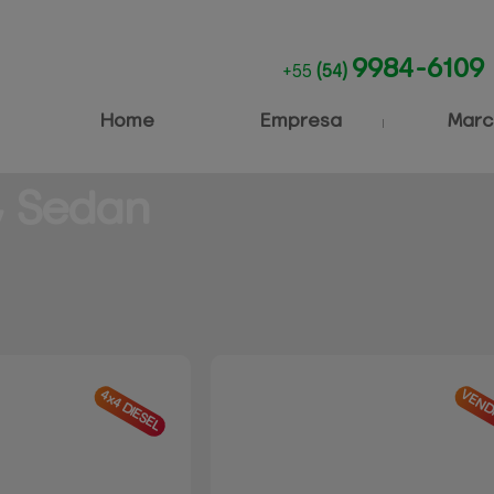
9984-6109
+55
(54)
Home
Empresa
Marc
⸴ Sedan
4x4 DIESEL
VEND