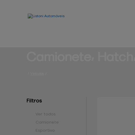
Camionete⸴ 
Hatch
/
Veículos
/
Filtros
Ver todos
Camionete
Esportivo