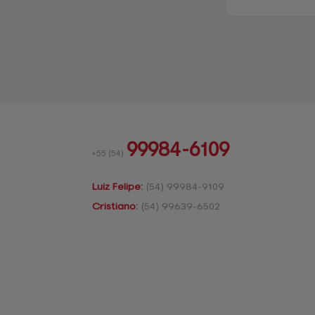
99984-6109
+55
(54)
Luiz Felipe:
(54)
99984-9109
Cristiano:
(54)
99639-6502