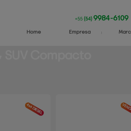
9984-6109
+55
(54)
Home
Empresa
Marc
 
SUV Compacto
4x4 DIESEL
VEND