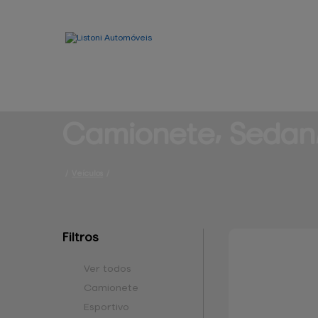
Camionete⸴ Sedan⸴
/
Veículos
/
Filtros
Ver todos
Camionete
Esportivo