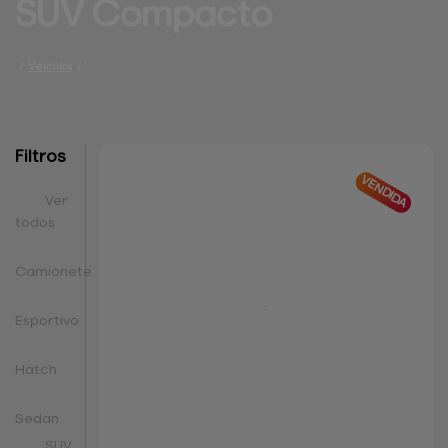
SUV 
Compacto
/
Veículos
/
Filtros
VENDIDA
Ver
todos
Camionete
Esportivo
Hatch
Sedan
SUV