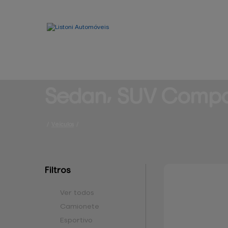
Sedan⸴ 
SUV Comp
/
Veículos
/
Filtros
Ver todos
Camionete
Esportivo