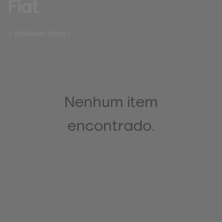
Fiat
/
Veículos por marca
/
Nenhum item
encontrado.