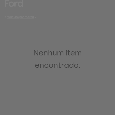
Ford
/
Veículos por marca
/
Nenhum item
encontrado.