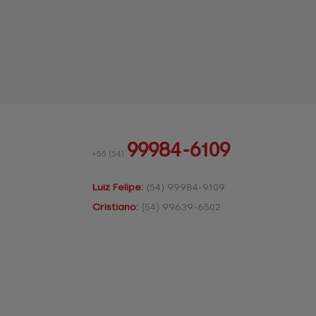
99984-6109
+55
(54)
Luiz Felipe:
(54)
99984-9109
Cristiano:
(54)
99639-6502