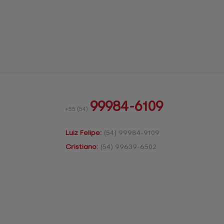
99984-6109
+55
(54)
Luiz Felipe:
(54)
99984-9109
Cristiano:
(54)
99639-6502